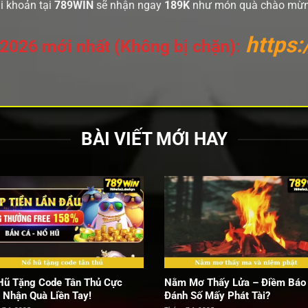
ài khoản tại
789WIN
sẽ nhận ngay
189K
như món quà chào mừng 
https:
2026 mới nhất (Không bị chặn):
BÀI VIẾT MỚI HAY
 Mơ Thấy Máu – Điềm Báo Gì,
Chơi Nổ Hũ Thần Tài – May M
h Số Mấy Phát Tài?
Gõ Cửa, Rinh Quà Khủng!