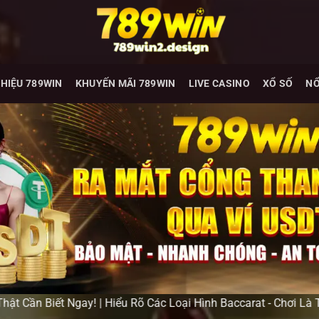
THIỆU 789WIN
KHUYẾN MÃI 789WIN
LIVE CASINO
XỔ SỐ
NỔ
t Ngay!
|
Hiểu Rõ Các Loại Hình Baccarat - Chơi Là Thắng Lớn!