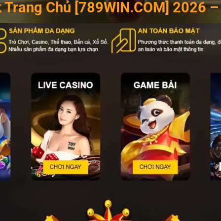
 Trang Chủ [789WIN.COM] 2026 –