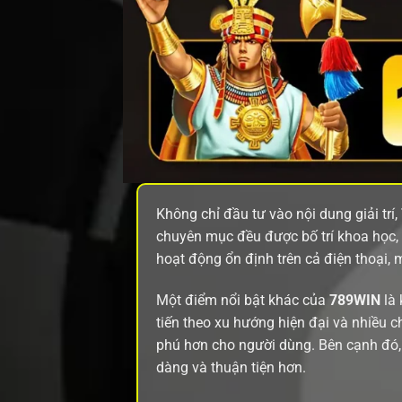
Không chỉ đầu tư vào nội dung giải trí,
chuyên mục đều được bố trí khoa học, 
hoạt động ổn định trên cả điện thoại, 
Một điểm nổi bật khác của
789WIN
là 
tiến theo xu hướng hiện đại và nhiều
phú hơn cho người dùng. Bên cạnh đó, 
dàng và thuận tiện hơn.