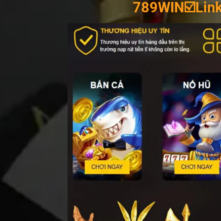
789WIN☑️Link